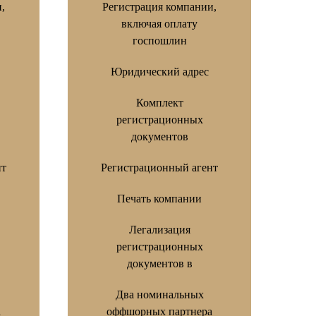
,
Регистрация компании,
включая оплату
госпошлин
Юридический адрес
Комплект
регистрационных
документов
нт
Регистрационный агент
Печать компании
Легализация
регистрационных
документов в
Два номинальных
а
оффшорных партнера