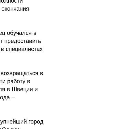
можности
 окончания
ец обучался в
ет предоставить
 в специалистах
 возвращаться в
ти работу в
ля в Швеции и
года –
рупнейший город