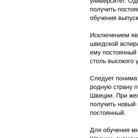
университет. Од
получить постоя
обучения выпуск
Исключением явл
шведской аспира
ему постоянный 
столь высокого 
Следует понимат
родную страну п
Швеции. При жел
получить новый 
постоянный.
Для обучения мн