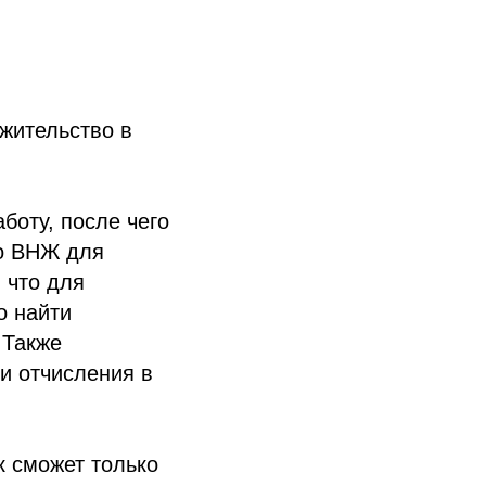
жительство в
боту, после чего
го ВНЖ для
 что для
о найти
 Также
и отчисления в
к сможет только