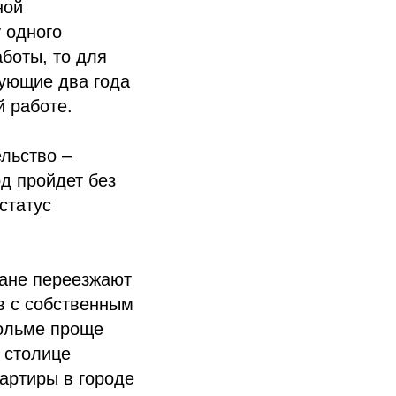
ной
 одного
боты, то для
ующие два года
й работе.
льство –
од пройдет без
статус
дане переезжают
в с собственным
гольме проще
 столице
вартиры в городе