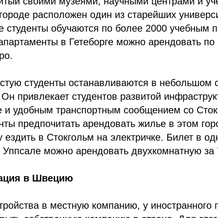
итый своими музеями, научными центрами и у
городе расположен один из старейших универс
е студенты обучаются по более 2000 учебным 
апартаменты в Гетеборге можно арендовать по
ро.
астую студенты останавливаются в небольшом 
 Он привлекает студентов развитой инфраструк
е и удобным транспортным сообщением со Сток
ты предпочитать арендовать жилье в этом горо
у ездить в Стокгольм на электричке. Билет в од
В Уппсале можно арендовать двухкомнатную за 
ация в Швецию
ройства в местную компанию, у иностранного 