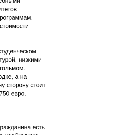
чебными
итетов
программам.
 стоимости
студенческом
турой, низкими
гольмом.
дке, а на
ну сторону стоит
750 евро.
гражданина есть