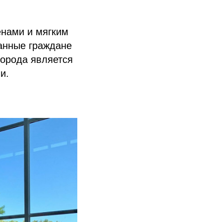
енами и мягким
анные граждане
города является
и.