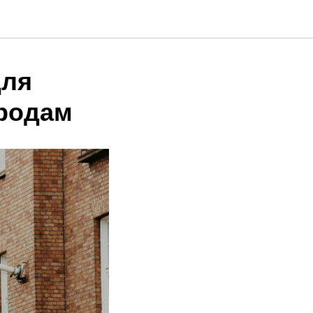
для
ородам