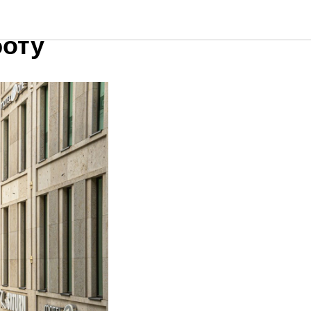
ода
боту