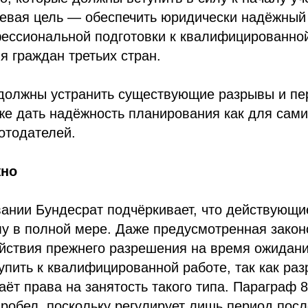
чевая цель — обеспечить юридически надёжный
фессиональной подготовки к квалифицированно
я граждан третьих стран.
должны устранить существующие разрывы и пе
кже дать надёжность планирования как для сами
ботодателей.
жно
вании Бундесрат подчёркивает, что действующ
у в полной мере. Даже предусмотренная зако
йствия прежнего разрешения на время ожидани
упить к квалифицированной работе, так как ра
аёт права на занятость такого типа. Параграф 8
пробел, поскольку регулирует лишь период посл