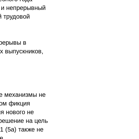
 и непрерывный
й трудовой
рерывы в
х выпускников,
ие механизмы не
ном фикция
я нового не
зрешение на цель
1 (5a) также не
е