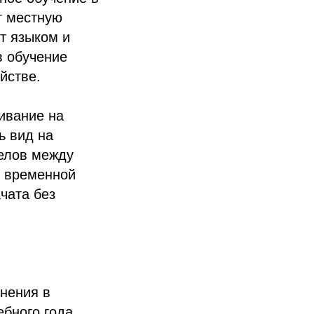
т местную
т языком и
в обучение
йстве.
ивание на
ь вид на
белов между
т временной
чата без
енения в
ебного года