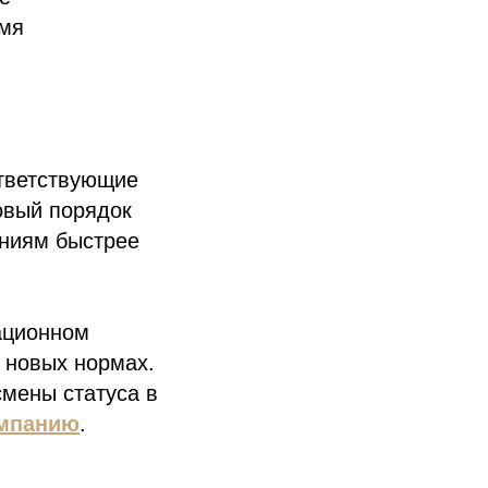
емя
ответствующие
новый порядок
аниям быстрее
ационном
 новых нормах.
смены статуса в
омпанию
.