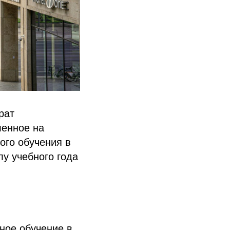
рат
ленное на
ого обучения в
лу учебного года
ное обучение в