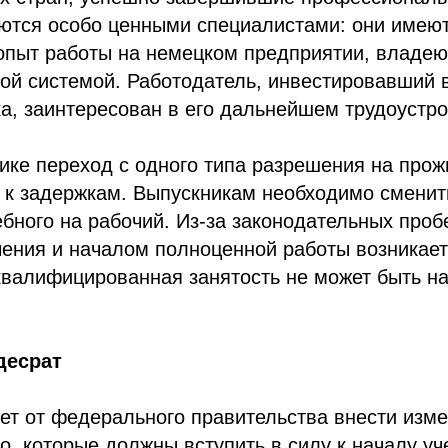
аются особо ценными специалистами: они имею
опыт работы на немецком предприятии, владею
ой системой. Работодатель, инвестировавший 
ка, заинтересован в его дальнейшем трудоустро
ике переход с одного типа разрешения на прож
 к задержкам. Выпускникам необходимо сменит
ебного на рабочий. Из-за законодательных про
чения и началом полноценной работы возникае
квалифицированная занятость не может быть на
десрат
ет от федерального правительства внести изм
о, которые должны вступить в силу к началу уч