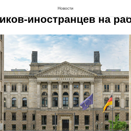
я упрощает процесс вых
Новости
иков-иностранцев на ра