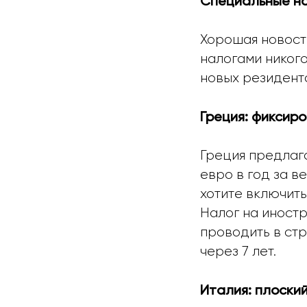
Специальные на
Хорошая новость
налогами никог
новых резиденто
Греция: фиксир
Греция предлага
евро в год за в
хотите включить
Налог на иностр
проводить в стр
через 7 лет.
Италия: плоски