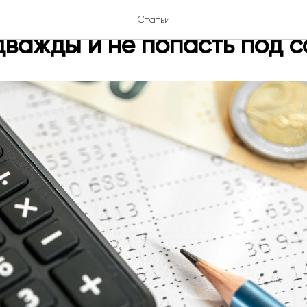
и налоги: что нужно знать,
Статьи
дважды и не попасть под 