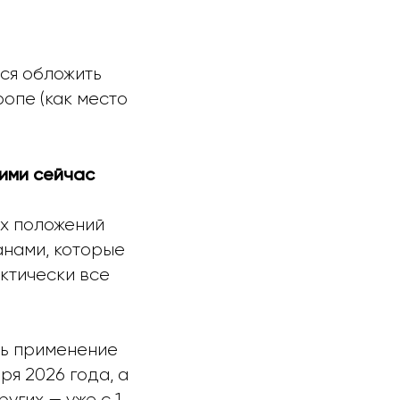
ься обложить
ропе (как место
ними сейчас
ых положений
анами, которые
ктически все
ть применение
ря 2026 года, а
угих — уже с 1