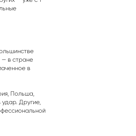
ельные
большинстве
 — в стране
лаченное в
рия, Польша,
 удар. Другие,
рофессиональной