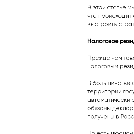
В этой статье м
что происходит 
выстроить страт
Налоговое рези
Прежде чем гово
налоговым рези
В большинстве с
территории госу
автоматически с
обязаны деклари
получены в Росс
Но есть нюансы