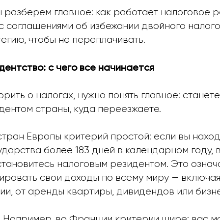
ы разберем главное: как работает налоговое р
с соглашениями об избежании двойного налого
егию, чтобы не переплачивать.
дентство: с чего все начинается
рить о налогах, нужно понять главное: станете
дентом страны, куда переезжаете.
тран Европы критерий простой: если вы наход
дарства более 183 дней в календарном году, 
тановитесь налоговым резидентом. Это означа
ровать свои доходы по всему миру — включая 
ии, от аренды квартиры, дивидендов или бизн
. Например, во Франции критерии шире: вас м