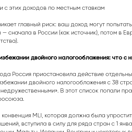
ги с этих доходов по местным ставкам
никает главный риск: ваш доход могут попытат
— сначала в России (как источник), потом в Ев
ства).
избежании двойного налогообложения: что с 
 года Россия приостановила действие отдельн
избежании двойного налогообложения с 38 стр
недружественными». В этот список попали пра
росоюза.
 конвенция MLI, которая должна была упрости
шений, вступила в силу для ряда стран с 1 янва
еции, Мальты, Испании, Венгрии и некоторых др