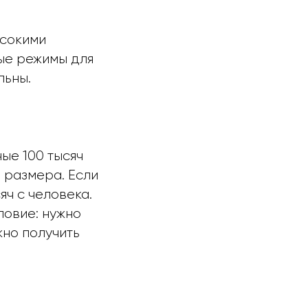
ысокими
ые режимы для
льны.
ые 100 тысяч
о размера. Если
яч с человека.
ловие: нужно
жно получить