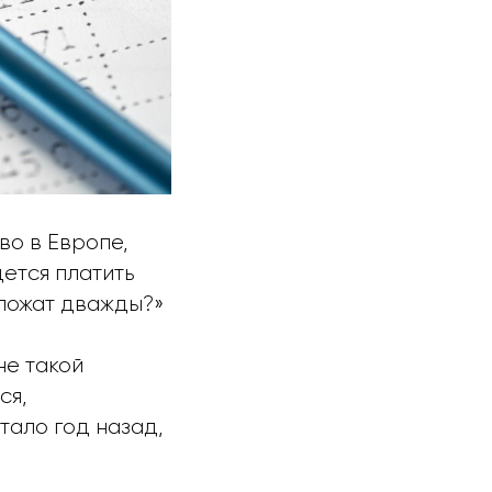
во в Европе,
дется платить
бложат дважды?»
не такой
ся,
тало год назад,