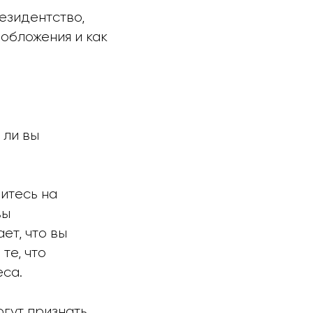
езидентство,
обложения и как
 ли вы
итесь на
вы
ет, что вы
те, что
еса.
огут признать