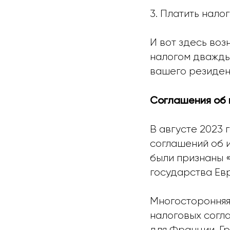
3. Платить нало
И вот здесь воз
налогом дважды 
вашего резидент
Соглашения об 
В августе 2023
соглашений об 
были признаны «
государства Ев
Многосторонняя
налоговых согла
для Франции, Гр