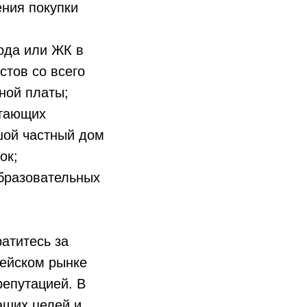
ния покупки
ода или ЖК в
стов со всего
ной платы;
отающих
шой частный дом
ок;
бразовательных
атитесь за
пейском рынке
епутацией. В
аших целей и