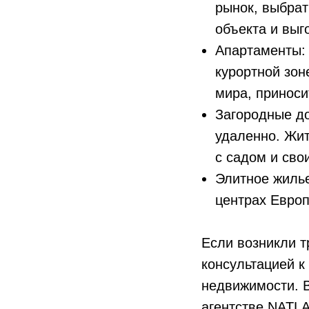
рынок, выбра
объекта и выг
Апартаменты:
курортной зон
мира, приноси
Загородные д
удаленно. Жи
с садом и сво
Элитное жилье
центрах Европ
Если возникли т
консультацией 
недвижимости. 
агентстве NATLA