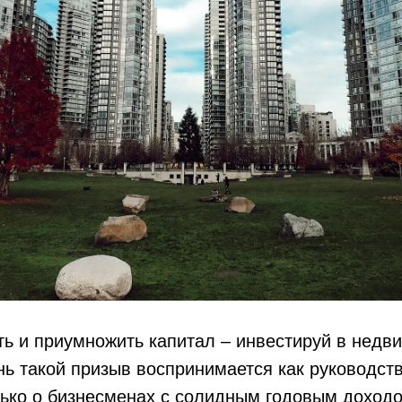
ь и приумножить капитал – инвестируй в недв
ь такой призыв воспринимается как руководств
лько о бизнесменах с солидным годовым доходо