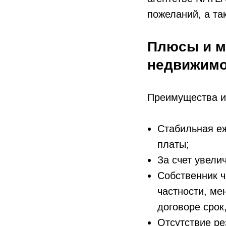
пожеланий, а та
Плюсы и м
недвижимо
Преимущества и
Стабильная е
платы;
За счет увели
Собственник 
частности, ме
договоре срок
Отсутствие ре