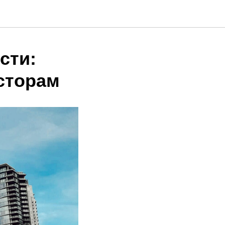
сти:
сторам