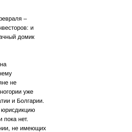
февраля –
нвесторов: и
дачный домик
 на
нему
яне не
рногории уже
тии и Болгарии.
д юрисдикцию
 пока нет.
нии, не имеющих