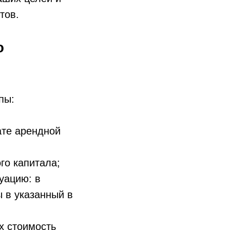
тов.
ю
пы:
ате арендной
го капитала;
уацию: в
ы в указанный в
х стоимость