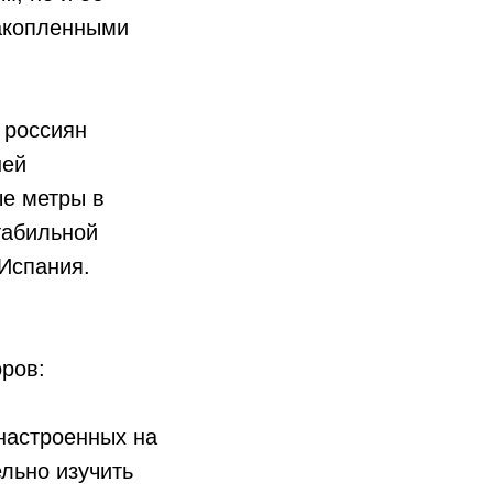
накопленными
 россиян
ней
ые метры в
табильной
 Испания.
оров:
настроенных на
льно изучить