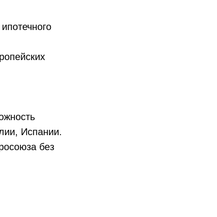
 ипотечного
вропейских
можность
лии, Испании.
росоюза без