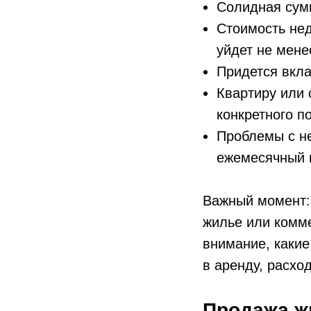
Солидная сумм
Стоимость нед
уйдет не менее
Придется вкла
Квартиру или 
конкретного п
Проблемы с н
ежемесячный 
Важный момент: 
жилье или комме
внимание, какие
в аренду, расхо
Продажа ж