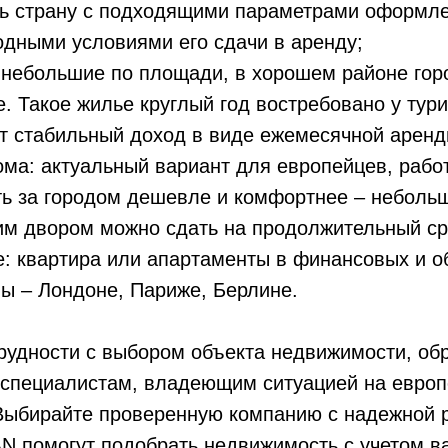
ть страну с подходящими параметрами оформле
одными условиями его сдачи в аренду;
 небольшие по площади, в хорошем районе гор
е. Такое жилье круглый год востребовано у тури
т стабильный доход в виде ежемесячной аренд
ома: актуальный вариант для европейцев, раб
ть за городом дешевле и комфортнее – неболь
им двором можно сдать на продолжительный ср
: квартира или апартаменты в финансовых и о
ы – Лондоне, Париже, Берлине.
рудности с выбором объекта недвижимости, обр
к специалистам, владеющим ситуацией на евро
Выбирайте проверенную компанию с надежной р
N помогут подобрать недвижимость с учетом в