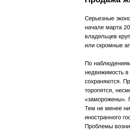
Серьезные экон
начале марта 20
владельцев круп
или скромные ап
По наблюдениям
недвижимость в 
сохраняются. П
торопятся, несм
«заморожены». П
Тем не менее н
иностранного го
Проблемы возни