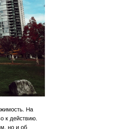
ижимость. На
о к действию.
м, но и об