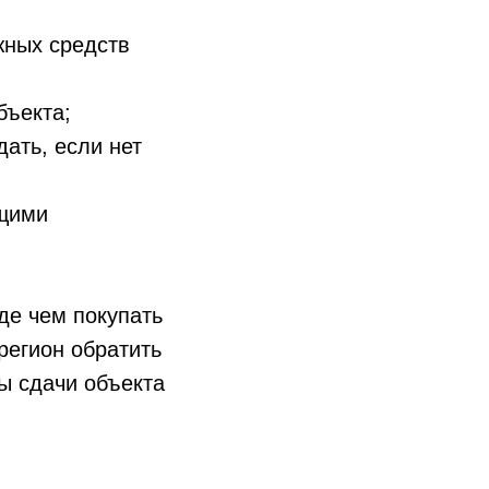
жных средств
бъекта;
ать, если нет
щими
де чем покупать
регион обратить
ы сдачи объекта