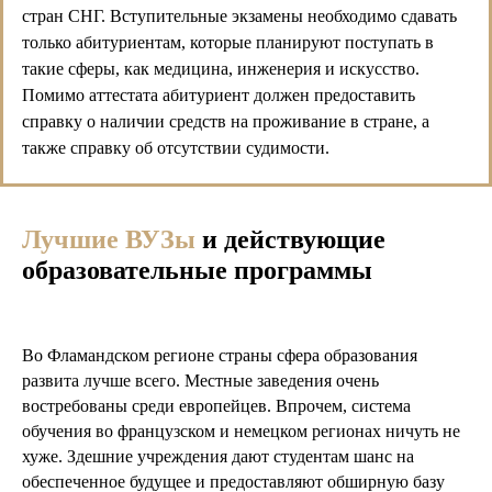
стран СНГ. Вступительные экзамены необходимо сдавать
Степень бакалавра можно получить за 3
только абитуриентам, которые планируют поступать в
года
такие сферы, как медицина, инженерия и искусство.
Помимо аттестата абитуриент должен предоставить
Степень магистра – за 1-2 года (по
справку о наличии средств на проживание в стране, а
медицинским специальностям – за 3-4
также справку об отсутствии судимости.
года)
Степень доктора – за 3 года
Лучшие ВУЗы
и действующие
образовательные программы
Во Фламандском регионе страны сфера образования
развита лучше всего. Местные заведения очень
востребованы среди европейцев. Впрочем, система
обучения во французском и немецком регионах ничуть не
хуже. Здешние учреждения дают студентам шанс на
обеспеченное будущее и предоставляют обширную базу